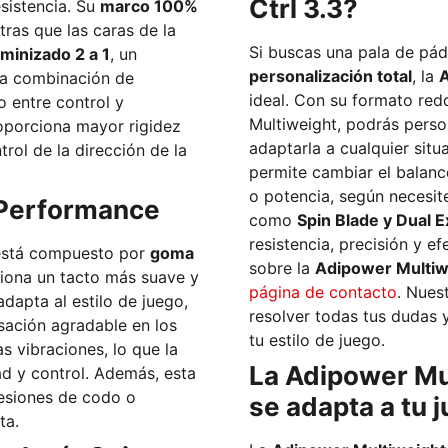
Ctrl 3.3?
esistencia. Su
marco 100%
tras que las caras de la
Si buscas una pala de pá
uminizado 2 a 1
, un
personalización total
, la
A
ideal. Con su formato red
o entre control y
Multiweight, podrás person
roporciona mayor rigidez
adaptarla a cualquier situación de partido.
rol de la dirección de la
permite cambiar el balanc
o potencia, según necesit
 Performance
como
Spin Blade y Dual 
resistencia, precisión y efectos increíbles. 
stá compuesto por
goma
sobre la
Adipower Multiwe
ciona un tacto más suave y
página de contacto
. Nues
dapta al estilo de juego,
resolver todas tus dudas y
sación agradable en los
tu estilo de juego.
La Adipower Mul
d y control. Además, esta
 lesiones de codo o
se adapta a tu 
ta.