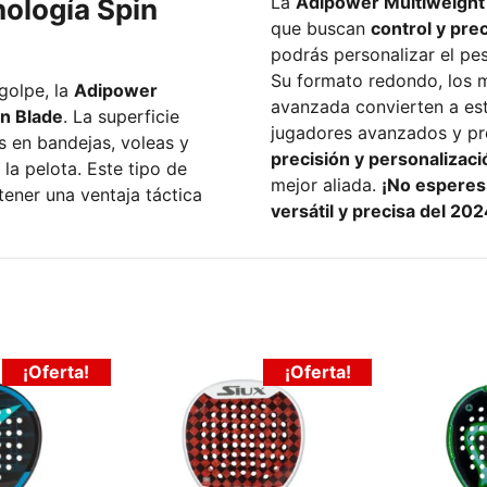
La
Adipower Multiweight 
nología Spin
que buscan
control y pre
podrás personalizar el pe
Su formato redondo, los ma
golpe, la
Adipower
avanzada convierten a est
in Blade
. La superficie
os en bandejas, voleas y
precisión y personalizaci
 Este tipo de
mejor aliada.
¡No esperes 
tener una ventaja táctica
versátil y precisa del 202
¡Oferta!
¡Oferta!