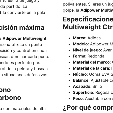
 tu estilo de juego y
polivalentes. Si eres un j
ada partido. La
golpe, la
Adipower Multiw
3
la convierte en la pala
Especificacione
Multiweight Ctr
cisión máxima
Marca
: Adidas
la
Adipower Multiweight
Modelo
: Adipower M
diseño ofrece un punto
Nivel de juego
: Avan
cisión y control en cada
Forma
: Redonda
buscan dominar cada punto
Material del marco
:
Material de la cara
: 
rol de la pelota y buscan
Núcleo
: Goma EVA S
n situaciones defensivas
Balance
: Ajustable 
Acabado
: Brillo
bono
Superficie
: Rugosa c
arbono
Peso
: Ajustable con
¿Por qué compr
a con materiales de alta