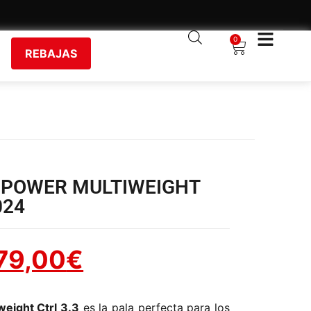
0
REBAJAS
IPOWER MULTIWEIGHT
024
79,00
€
eight Ctrl 3.3
es la pala perfecta para los