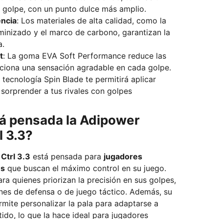
a golpe, con un punto dulce más amplio.
encia
: Los materiales de alta calidad, como la
minizado y el marco de carbono, garantizan la
a.
t
: La goma EVA Soft Performance reduce las
rciona una sensación agradable en cada golpe.
a tecnología Spin Blade te permitirá aplicar
 sorprender a tus rivales con golpes
tá pensada la Adipower
l 3.3?
Ctrl 3.3
está pensada para
jugadores
es
que buscan el máximo control en su juego.
ra quienes priorizan la precisión en sus golpes,
e defensa o de juego táctico. Además, su
rmite personalizar la pala para adaptarse a
tido, lo que la hace ideal para jugadores