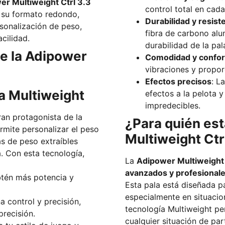
er Multiweight Ctrl 3.3
control total en cad
n su formato redondo,
Durabilidad y resist
rsonalización de peso,
fibra de carbono alu
cilidad.
durabilidad de la pal
de la Adipower
Comodidad y confor
vibraciones y propo
Efectos precisos
: L
ía Multiweight
efectos a la pelota y
impredecibles.
ran protagonista de la
¿Para quién es
rmite personalizar el peso
Multiweight Ctr
s de peso extraíbles
a. Con esta tecnología,
La
Adipower Multiweight 
avanzados y profesional
btén más potencia y
Esta pala está diseñada pa
especialmente en situaciones d
a control y precisión,
tecnología Multiweight pe
precisión.
cualquier situación de par