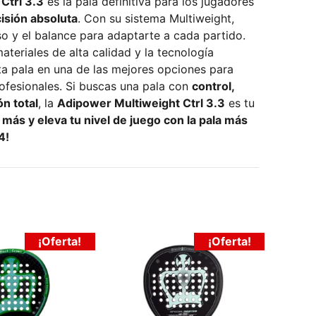
Ctrl 3.3
es la pala definitiva para los jugadores
cisión absoluta
. Con su sistema Multiweight,
so y el balance para adaptarte a cada partido.
teriales de alta calidad y la tecnología
a pala en una de las mejores opciones para
jugadores avanzados y profesionales. Si buscas una pala con
control,
ón total
, la
Adipower Multiweight Ctrl 3.3
es tu
más y eleva tu nivel de juego con la pala más
4!
¡Oferta!
¡Oferta!