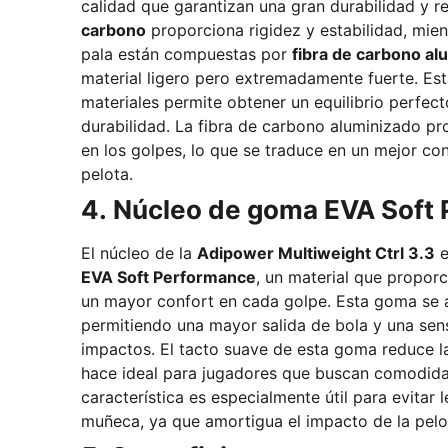
calidad que garantizan una gran durabilidad y r
carbono
proporciona rigidez y estabilidad, mien
pala están compuestas por
fibra de carbono al
material ligero pero extremadamente fuerte. Esta combinación de
materiales permite obtener un equilibrio perfect
durabilidad. La fibra de carbono aluminizado p
en los golpes, lo que se traduce en un mejor cont
pelota.
4. Núcleo de goma EVA Soft
El núcleo de la
Adipower Multiweight Ctrl 3.3
e
EVA Soft Performance
, un material que propor
un mayor confort en cada golpe. Esta goma se a
permitiendo una mayor salida de bola y una sen
impactos. El tacto suave de esta goma reduce las vibraciones, lo que la
hace ideal para jugadores que buscan comodida
característica es especialmente útil para evitar
muñeca, ya que amortigua el impacto de la pelo