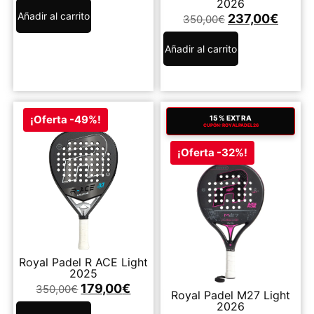
2026
Añadir al carrito
237,00
€
350,00
€
Añadir al carrito
¡Oferta -49%!
15% EXTRA
CUPÓN: ROYALPADEL26
¡Oferta -32%!
Royal Padel R ACE Light
2025
179,00
€
350,00
€
Royal Padel M27 Light
2026