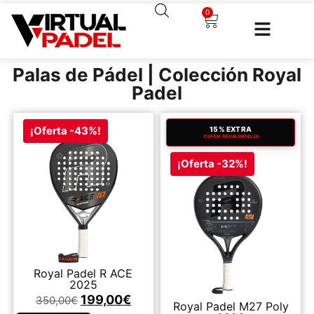
0
Palas de Pádel | Colección Royal
Padel
¡Oferta -43%!
15% EXTRA
CUPÓN: ROYALPADEL26
¡Oferta -32%!
Royal Padel R ACE
2025
199,00
€
350,00
€
Royal Padel M27 Poly