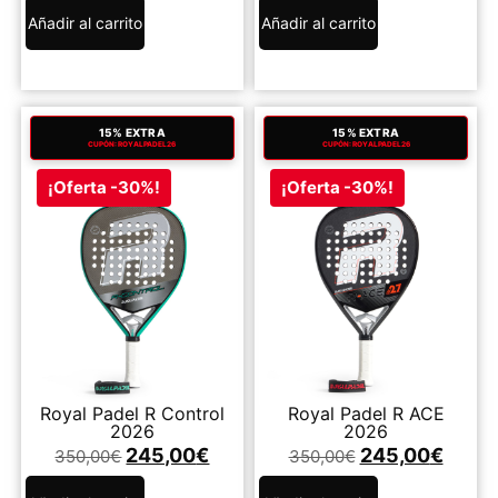
Añadir al carrito
Añadir al carrito
15% EXTRA
15% EXTRA
CUPÓN: ROYALPADEL26
CUPÓN: ROYALPADEL26
¡Oferta -30%!
¡Oferta -30%!
Royal Padel R Control
Royal Padel R ACE
2026
2026
245,00
€
245,00
€
350,00
€
350,00
€