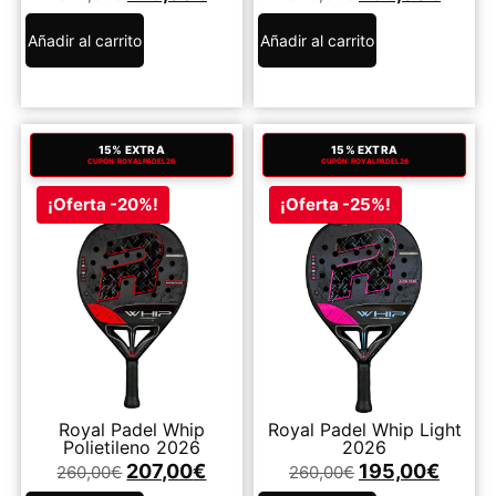
Añadir al carrito
Añadir al carrito
15% EXTRA
15% EXTRA
CUPÓN: ROYALPADEL26
CUPÓN: ROYALPADEL26
¡Oferta -20%!
¡Oferta -25%!
Royal Padel Whip
Royal Padel Whip Light
Polietileno 2026
2026
207,00
€
195,00
€
260,00
€
260,00
€