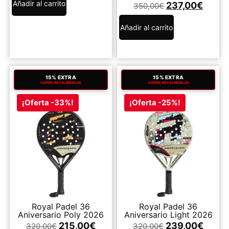
Añadir al carrito
237,00
€
350,00
€
Añadir al carrito
15% EXTRA
15% EXTRA
CUPÓN: ROYALPADEL26
CUPÓN: ROYALPADEL26
¡Oferta -33%!
¡Oferta -25%!
Royal Padel 36
Royal Padel 36
Aniversario Poly 2026
Aniversario Light 2026
215,00
€
239,00
€
320,00
€
320,00
€