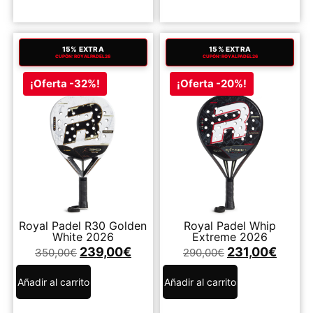
15% EXTRA
15% EXTRA
CUPÓN: ROYALPADEL26
CUPÓN: ROYALPADEL26
¡Oferta -32%!
¡Oferta -20%!
Royal Padel R30 Golden
Royal Padel Whip
White 2026
Extreme 2026
239,00
€
231,00
€
350,00
€
290,00
€
Añadir al carrito
Añadir al carrito