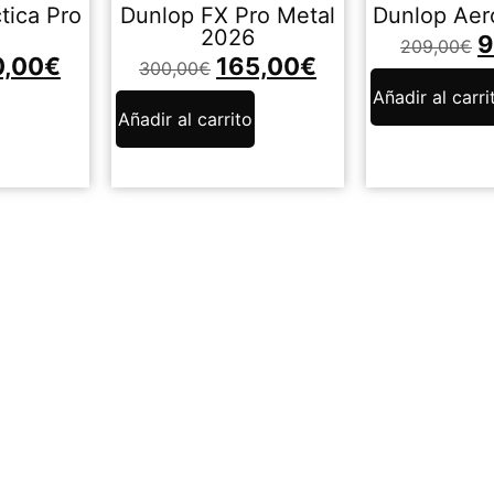
tica Pro
Dunlop FX Pro Metal
Dunlop Aer
2026
9
209,00
€
0,00
€
165,00
€
300,00
€
Añadir al carri
Añadir al carrito