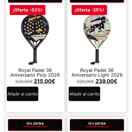
¡Oferta -33%!
¡Oferta -25%!
Royal Padel 36
Royal Padel 36
Aniversario Poly 2026
Aniversario Light 2026
215,00
€
239,00
€
320,00
€
320,00
€
Añadir al carrito
Añadir al carrito
15% EXTRA
15% EXTRA
CUPÓN: ROYALPADEL26
CUPÓN: ROYALPADEL26