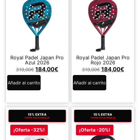
Royal Padel Japan Pro
Royal Padel Japan Pro
Azul 2026
Rojo 2026
184,00
€
184,00
€
319,00
€
319,00
€
Añadir al carrito
Añadir al carrito
15% EXTRA
15% EXTRA
CUPÓN: ROYALPADEL26
CUPÓN: ROYALPADEL26
¡Oferta -32%!
¡Oferta -20%!