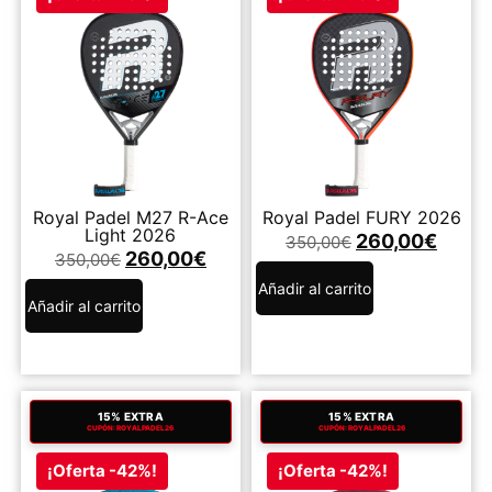
Royal Padel M27 R-Ace
Royal Padel FURY 2026
Light 2026
260,00
€
350,00
€
260,00
€
350,00
€
Añadir al carrito
Añadir al carrito
15% EXTRA
15% EXTRA
CUPÓN: ROYALPADEL26
CUPÓN: ROYALPADEL26
¡Oferta -42%!
¡Oferta -42%!