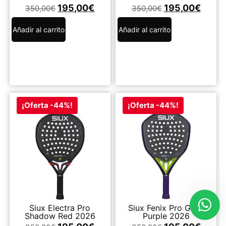
195,00
€
195,00
€
350,00
€
350,00
€
Añadir al carrito
Añadir al carrito
¡Oferta -44%!
¡Oferta -44%!
Siux Electra Pro
Siux Fenix Pro Glow
Shadow Red 2026
Purple 2026