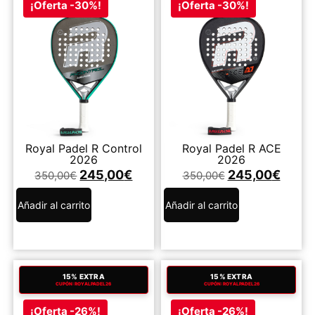
¡Oferta -30%!
¡Oferta -30%!
Royal Padel R Control
Royal Padel R ACE
2026
2026
245,00
€
245,00
€
350,00
€
350,00
€
Añadir al carrito
Añadir al carrito
15% EXTRA
15% EXTRA
CUPÓN: ROYALPADEL26
CUPÓN: ROYALPADEL26
¡Oferta -26%!
¡Oferta -26%!