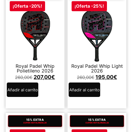
¡Oferta -20%!
¡Oferta -25%!
Royal Padel Whip
Royal Padel Whip Light
Polietileno 2026
2026
207,00
€
195,00
€
260,00
€
260,00
€
Añadir al carrito
Añadir al carrito
15% EXTRA
15% EXTRA
CUPÓN: ROYALPADEL26
CUPÓN: ROYALPADEL26