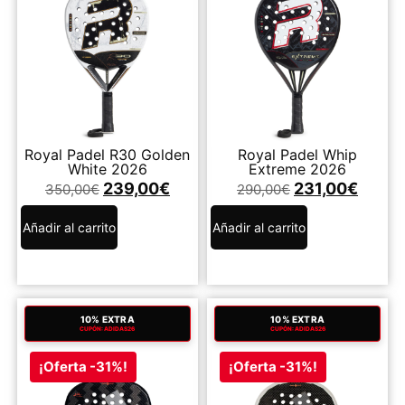
Royal Padel R30 Golden
Royal Padel Whip
White 2026
Extreme 2026
239,00
€
231,00
€
350,00
€
290,00
€
Añadir al carrito
Añadir al carrito
10% EXTRA
10% EXTRA
CUPÓN: ADIDAS26
CUPÓN: ADIDAS26
¡Oferta -31%!
¡Oferta -31%!