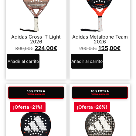
Adidas Cross IT Light
Adidas Metalbone Team
2026
2026
224,00
€
155,00
€
300,00
€
200,00
€
Añadir al carrito
Añadir al carrito
10% EXTRA
10% EXTRA
CUPÓN: ADIDAS26
CUPÓN: ADIDAS26
¡Oferta -21%!
¡Oferta -26%!