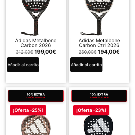
Adidas Metalbone
Adidas Metalbone
Carbon 2026
Carbon Ctrl 2026
199,00
€
194,00
€
312,00
€
260,00
€
Añadir al carrito
Añadir al carrito
10% EXTRA
10% EXTRA
CUPÓN: ADIDAS26
CUPÓN: ADIDAS26
¡Oferta -25%!
¡Oferta -23%!