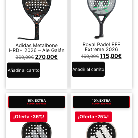
Royal Padel EFE
Adidas Metalbone
Extreme 2026
HRD+ 2026 – Ale Galán
115,00
€
160,00
€
270,00
€
390,00
€
Añadir al carrito
Añadir al carrito
10% EXTRA
10% EXTRA
CUPÓN: ADIDAS26
CUPÓN: ADIDAS26
¡Oferta -36%!
¡Oferta -25%!