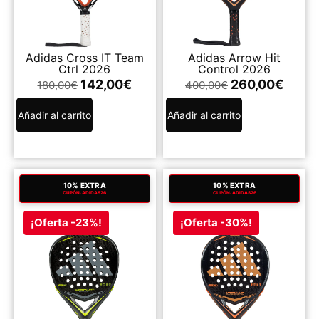
Adidas Cross IT Team
Adidas Arrow Hit
Ctrl 2026
Control 2026
142,00
€
260,00
€
180,00
€
400,00
€
Añadir al carrito
Añadir al carrito
10% EXTRA
10% EXTRA
CUPÓN: ADIDAS26
CUPÓN: ADIDAS26
¡Oferta -23%!
¡Oferta -30%!