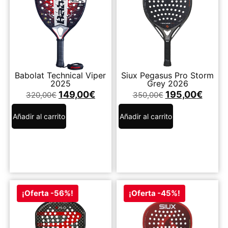
Babolat Technical Viper
Siux Pegasus Pro Storm
2025
Grey 2026
149,00
€
195,00
€
320,00
€
350,00
€
Añadir al carrito
Añadir al carrito
¡Oferta -56%!
¡Oferta -45%!