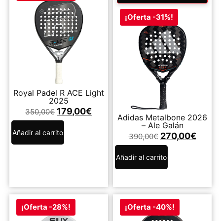
¡Oferta -31%!
Royal Padel R ACE Light
2025
179,00
€
350,00
€
Adidas Metalbone 2026
– Ale Galán
Añadir al carrito
270,00
€
390,00
€
Añadir al carrito
¡Oferta -28%!
¡Oferta -40%!