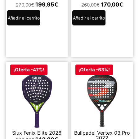
199,95
€
170,00
€
270,00
€
260,00
€
Añadir al carrito
Añadir al carrito
¡Oferta -47%!
¡Oferta -63%!
Siux Fenix Elite 2026
Bullpadel Vertex 03 Pro
2022