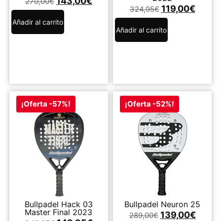
143,00
€
270,00
€
119,00
€
324,95
€
Añadir al carrito
Añadir al carrito
¡Oferta -57%!
¡Oferta -52%!
Bullpadel Hack 03
Bullpadel Neuron 25
Master Final 2023
139,00
€
289,00
€