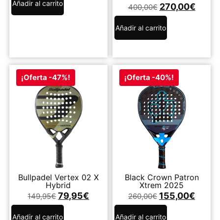
Añadir al carrito
270,00
€
400,00
€
Añadir al carrito
¡Oferta -47%!
¡Oferta -40%!
Bullpadel Vertex 02 X
Black Crown Patron
Hybrid
Xtrem 2025
79,95
€
155,00
€
149,95
€
260,00
€
Añadir al carrito
Añadir al carrito