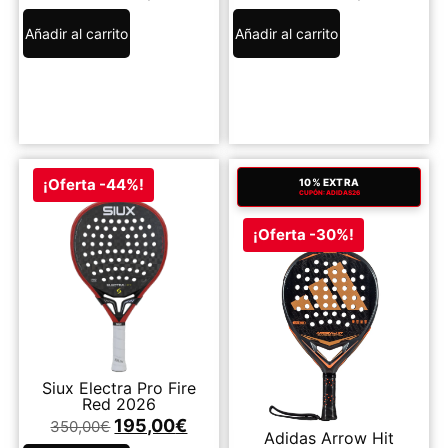
Añadir al carrito
Añadir al carrito
¡Oferta -44%!
10% EXTRA
CUPÓN: ADIDAS26
¡Oferta -30%!
Siux Electra Pro Fire
Red 2026
195,00
€
350,00
€
Adidas Arrow Hit