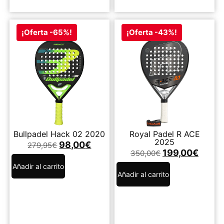
¡Oferta -65%!
¡Oferta -43%!
Bullpadel Hack 02 2020
Royal Padel R ACE
2025
98,00
€
279,95
€
199,00
€
350,00
€
Añadir al carrito
Añadir al carrito