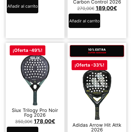
Carbon Control 2026
Añadir al carrito
189,00
€
270,00
€
Añadir al carrito
¡Oferta -49%!
10% EXTRA
CUPÓN: ADIDAS26
¡Oferta -33%!
Siux Trilogy Pro Noir
Fog 2026
178,00
€
350,00
€
Adidas Arrow Hit Attk
2026