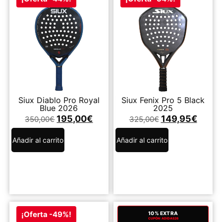
Siux Diablo Pro Royal
Siux Fenix Pro 5 Black
Blue 2026
2025
195,00
€
149,95
€
350,00
€
325,00
€
Añadir al carrito
Añadir al carrito
¡Oferta -49%!
10% EXTRA
CUPÓN: ADIDAS26