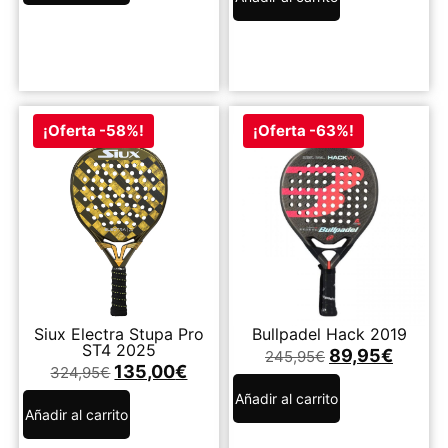
¡Oferta -58%!
¡Oferta -63%!
Siux Electra Stupa Pro
Bullpadel Hack 2019
ST4 2025
89,95
€
245,95
€
135,00
€
324,95
€
Añadir al carrito
Añadir al carrito