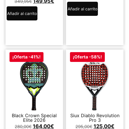
149,95
€
349,95
€
Añadir al carrito
Añadir al carrito
¡Oferta -41%!
¡Oferta -58%!
Black Crown Special
Siux Diablo Revolution
Elite 2026
Pro 3
164,00
€
125,00
€
280,00
€
295,00
€