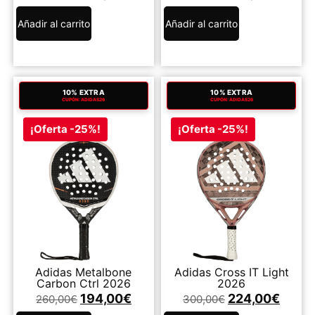
Añadir al carrito
Añadir al carrito
10% EXTRA
10% EXTRA
CUPÓN: ADIDAS26
CUPÓN: ADIDAS26
¡Oferta -25%!
¡Oferta -25%!
Adidas Metalbone
Adidas Cross IT Light
Carbon Ctrl 2026
2026
194,00
€
224,00
€
260,00
€
300,00
€