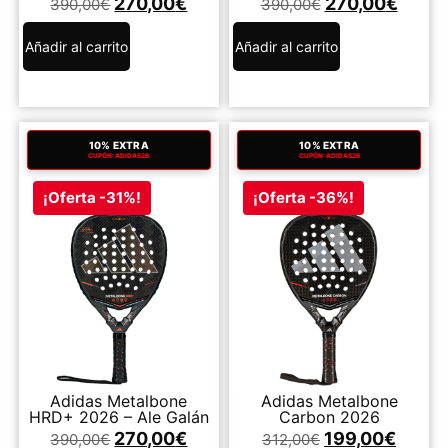
270,00
€
270,00
€
390,00
€
390,00
€
Añadir al carrito
Añadir al carrito
10% EXTRA
10% EXTRA
CUPÓN: ADIDAS26
CUPÓN: ADIDAS26
¡Oferta -31%!
¡Oferta -36%!
Adidas Metalbone
Adidas Metalbone
HRD+ 2026 – Ale Galán
Carbon 2026
270,00
€
199,00
€
390,00
€
312,00
€