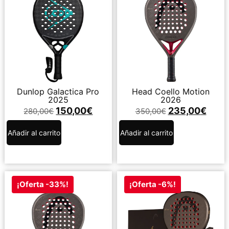
Dunlop Galactica Pro
Head Coello Motion
2025
2026
150,00
€
235,00
€
280,00
€
350,00
€
Añadir al carrito
Añadir al carrito
¡Oferta -33%!
¡Oferta -6%!