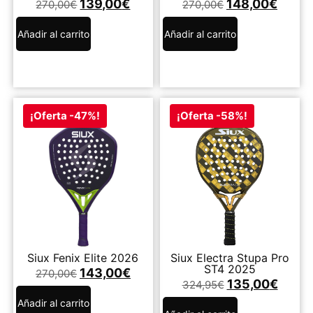
139,00
€
148,00
€
270,00
€
270,00
€
Añadir al carrito
Añadir al carrito
¡Oferta -47%!
¡Oferta -58%!
Siux Fenix Elite 2026
Siux Electra Stupa Pro
ST4 2025
143,00
€
270,00
€
135,00
€
324,95
€
Añadir al carrito