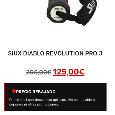
SIUX DIABLO REVOLUTION PRO 3
125,00
€
295,00
€
PRECIO REBAJADO
Precio final con descuento aplicado. No acumulable a
cupones ni otras promociones.