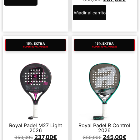
Añadir al carrito
15% EXTRA
15% EXTRA
CUPÓN: ROYALPADEL26
CUPÓN: ROYALPADEL26
Royal Padel M27 Light
Royal Padel R Control
2026
2026
237,00
€
245,00
€
350,00
€
350,00
€