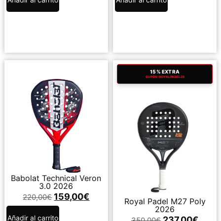
15% EXTRA
CUPÓN: ROYALPADEL26
Babolat Technical Veron
3.0 2026
159,00
€
220,00
€
Royal Padel M27 Poly
2026
Añadir al carrito
237,00
€
350,00
€