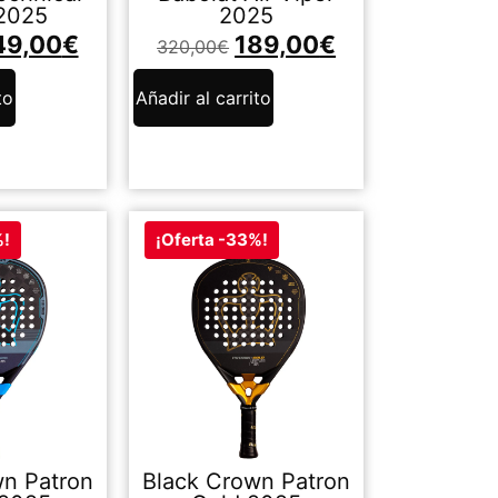
 2025
2025
49,00
€
189,00
€
320,00
€
to
Añadir al carrito
%!
¡Oferta -33%!
wn Patron
Black Crown Patron