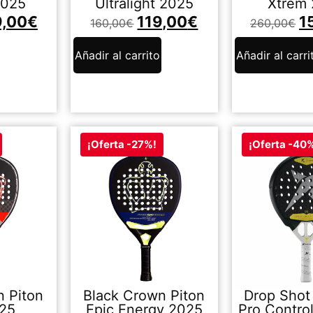
2025
Ultralight 2025
Xtrem
9,00
€
119,00
€
1
160,00
€
260,00
€
Añadir al carrito
Añadir al carri
¡Oferta -27%!
¡Oferta -40
n Piton
Black Crown Piton
Drop Shot 
025
Epic Energy 2025
Pro Control