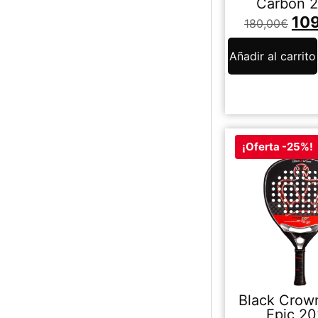
Carbon 
10
180,00
€
Añadir al carrito
¡Oferta -25%!
Black Crow
Epic 2