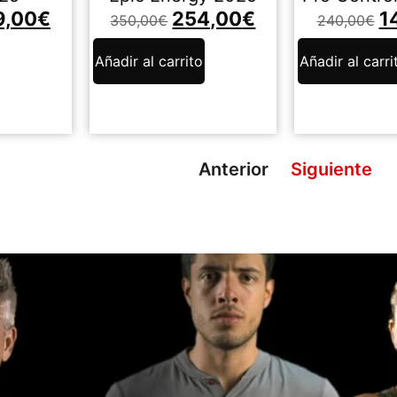
9,00
€
254,00
€
1
350,00
€
240,00
€
Añadir al carrito
Añadir al carri
Anterior
Siguiente