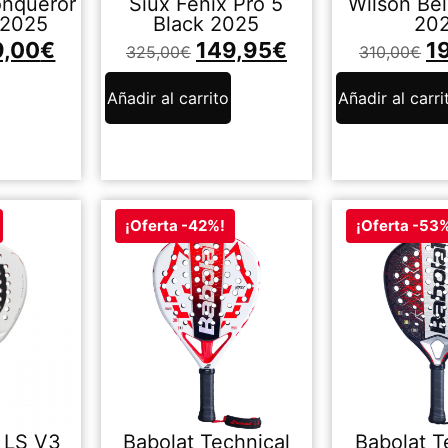
onqueror
Siux Fenix Pro 5
Wilson Be
 2025
Black 2025
20
9,00
€
149,95
€
1
325,00
€
310,00
€
Añadir al carrito
Añadir al carri
¡Oferta -42%!
¡Oferta -53
a LS V3
Babolat Technical
Babolat T