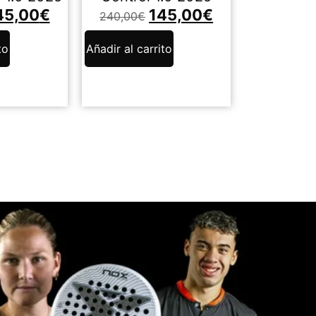
45,00
€
145,00
€
240,00
€
to
Añadir al carrito