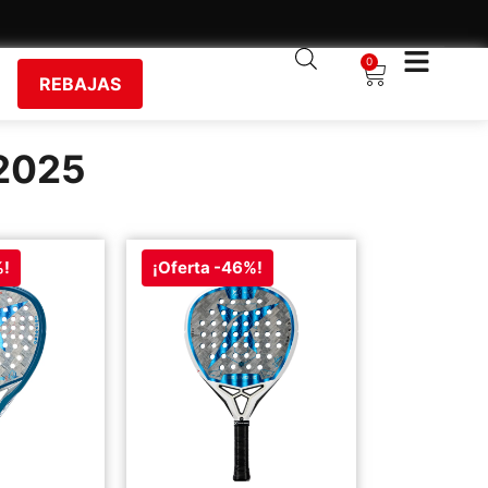
0
REBAJAS
2025
%!
¡Oferta -46%!