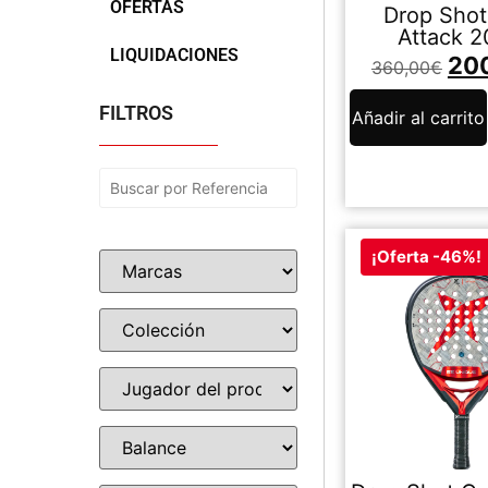
OFERTAS
Drop Shot 
Attack 
LIQUIDACIONES
20
360,00
€
FILTROS
Añadir al carrito
¡Oferta -46%!