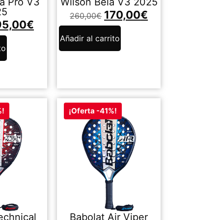
la Pro V3
Wilson Bela V3 2025
25
170,00
€
260,00
€
95,00
€
Añadir al carrito
to
%!
¡Oferta -41%!
echnical
Babolat Air Viper