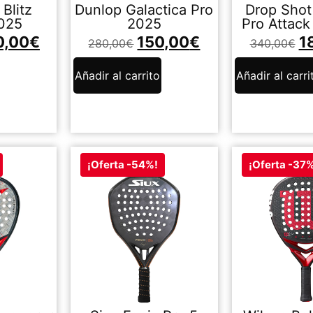
Blitz
Dunlop Galactica Pro
Drop Sho
2025
2025
Pro Attack
0,00
€
150,00
€
1
280,00
€
340,00
€
Añadir al carrito
Añadir al carri
¡Oferta -54%!
¡Oferta -37