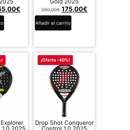
 2025
Gold 2025
55,00
€
175,00
€
260,00
€
to
Añadir al carrito
%!
¡Oferta -40%!
Explorer
Drop Shot Conqueror
 1.0 2025
Control 1.0 2025