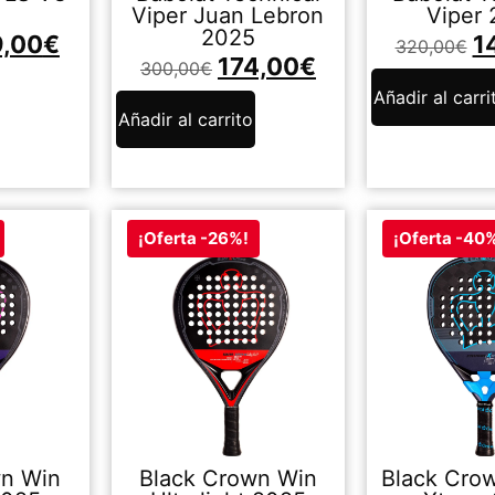
Viper Juan Lebron
Viper
2025
9,00
€
1
320,00
€
174,00
€
300,00
€
Añadir al carri
Añadir al carrito
¡Oferta -26%!
¡Oferta -40
wn Win
Black Crown Win
Black Cro