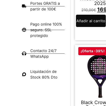
2025
Portes GRATIS a
16
partir de 100€
210,00
€
Añadir al carrito
Pago online 100%
seguro. SSL
protegido
Contacto 24/7
¡Oferta -39%!
WhatsApp
Liquidación de
Stock 80% Dto
Black Cro