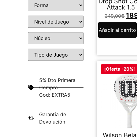
Drop Shot C
Attack 1.5
18
349,00
€
Añadir al carrito
¡Oferta -20%!
5% Dto Primera
Compra.
Cod: EXTRA5
Garantía de
Devolución
Wilson Bel