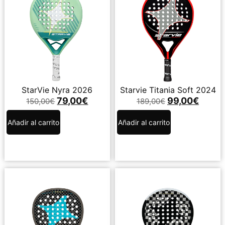
StarVie Nyra 2026
Starvie Titania Soft 2024
79,00
€
99,00
€
150,00
€
189,00
€
Añadir al carrito
Añadir al carrito