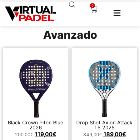
0
Avanzado
Black Crown Piton Blue
Drop Shot Axion Attack
2026
1.5 2025
119,00
€
189,00
€
200,00
€
349,00
€