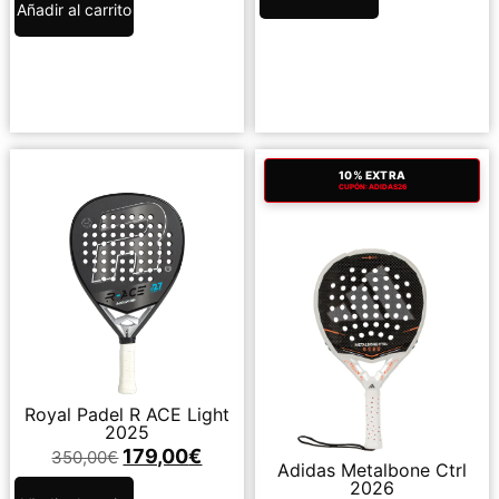
Añadir al carrito
10% EXTRA
CUPÓN: ADIDAS26
Royal Padel R ACE Light
2025
179,00
€
350,00
€
Adidas Metalbone Ctrl
2026