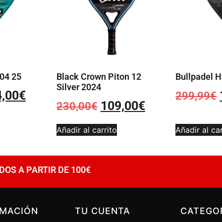
 04 25
Black Crown Piton 12
Bullpadel H
Silver 2024
4,00
€
299,99
€
109,00
€
230,00
€
Añadir al carrito
Añadir al car
DOS A PARTIR DE 100€
RMACIÓN
TU CUENTA
CATEGO