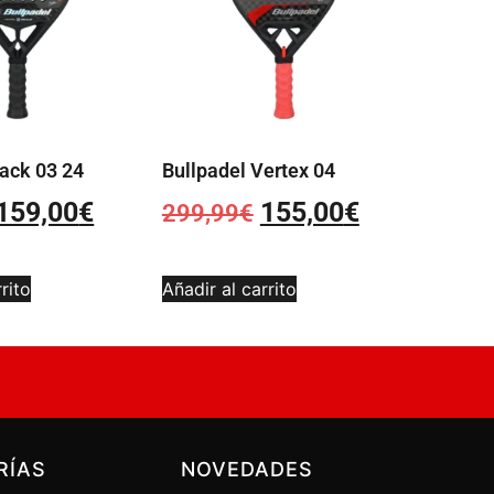
ack 03 24
Bullpadel Vertex 04
159,00
€
155,00
€
299,99
€
rito
Añadir al carrito
RÍAS
NOVEDADES