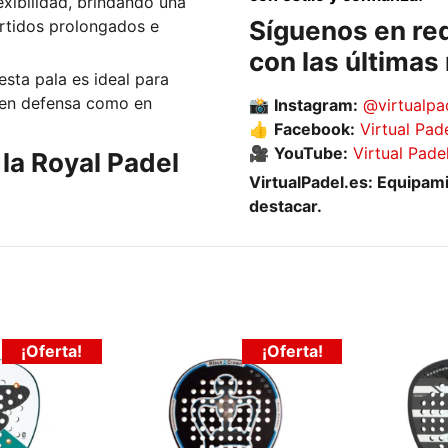
xibilidad, brindando una
Síguenos en red
rtidos prolongados e
con las última
esta pala es ideal para
 en defensa como en
📸
Instagram:
@virtualpa
👍
Facebook:
Virtual Pad
🎥
YouTube:
Virtual Pade
la Royal Padel
VirtualPadel.es: Equipam
destacar.
¡Oferta!
¡Oferta!