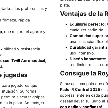
pista.
tado a las preferencias y
Ventajas de la 
firmeza, rápida
Equilibrio perfecto:
C
cualquier estilo de j
p
, que mejora el agarre y
Comodidad superior
una sensación flexib
Durabilidad garantiz
xibilidad y resistencia
uso intensivo.
e.
Diseño impactante:
xcel Twill Aeronautical
,
rendimiento, sino qu
d.
Consigue la Roy
de jugadas
Si buscas una pala que of
 para jugadores que
Padel R Control 2025
es t
 situación. Su forma
sobresaliente en cada pun
 permite ejecutar golpes
desean llevar su juego al s
n en la pista. Además, su
con estilo y confianza!