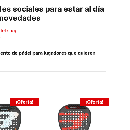
es sociales para estar al día
s novedades
del.shop
el
l
iento de pádel para jugadores que quieren
¡Oferta!
¡Oferta!