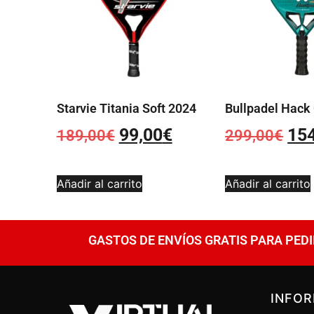
Starvie Titania Soft 2024
Bullpadel Hack
99,00
€
15
189,00
€
299,00
€
Añadir al carrito
Añadir al carrito
GASTOS DE ENVÍOS GRATIS PARA PEDI
INFO