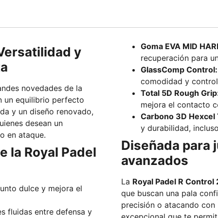
Goma EVA MID HAR
Versatilidad y
recuperación para un 
ta
GlassComp Control:
comodidad y control 
andes novedades de la
Total 5D Rough Grip
un equilibrio perfecto
mejora el contacto c
ada y un diseño renovado,
Carbono 3D Hexcel T
quienes desean un
y durabilidad, inclus
o en ataque.
Diseñada para 
e la Royal Padel
avanzados
La
Royal Padel R Control
unto dulce y mejora el
que buscan una pala confi
precisión o atacando con 
es fluidas entre defensa y
excepcional que te permit