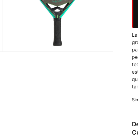
L
gr
pa
pe
te
es
qu
ta
Si
De
C