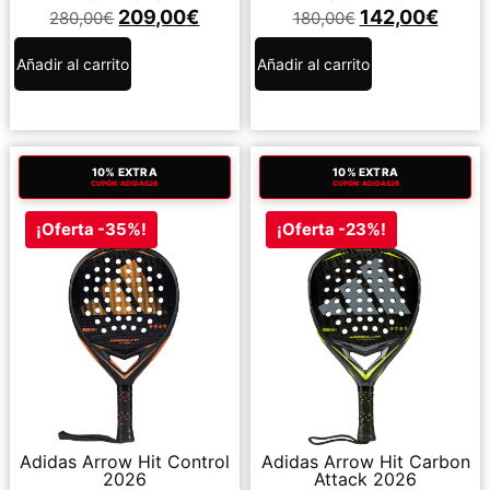
209,00
€
142,00
€
280,00
€
180,00
€
Añadir al carrito
Añadir al carrito
10% EXTRA
10% EXTRA
CUPÓN: ADIDAS26
CUPÓN: ADIDAS26
¡Oferta -35%!
¡Oferta -23%!
Adidas Arrow Hit Control
Adidas Arrow Hit Carbon
2026
Attack 2026