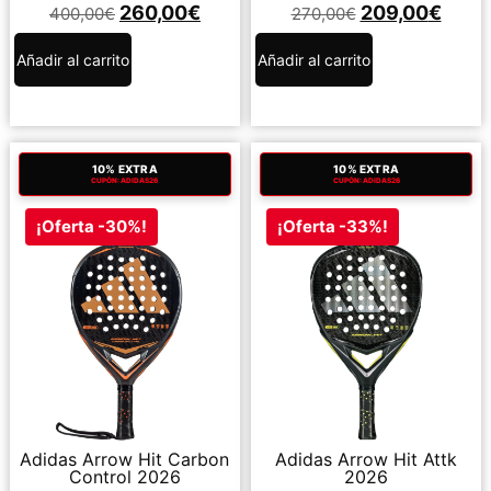
260,00
€
209,00
€
400,00
€
270,00
€
Añadir al carrito
Añadir al carrito
10% EXTRA
10% EXTRA
CUPÓN: ADIDAS26
CUPÓN: ADIDAS26
¡Oferta -30%!
¡Oferta -33%!
Adidas Arrow Hit Carbon
Adidas Arrow Hit Attk
Control 2026
2026