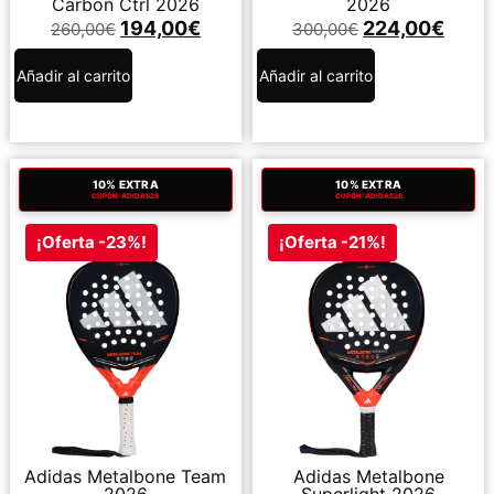
Carbon Ctrl 2026
2026
194,00
€
224,00
€
260,00
€
300,00
€
Añadir al carrito
Añadir al carrito
10% EXTRA
10% EXTRA
CUPÓN: ADIDAS26
CUPÓN: ADIDAS26
¡Oferta -23%!
¡Oferta -21%!
Adidas Metalbone Team
Adidas Metalbone