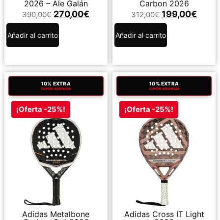
2026 – Ale Galán
Carbon 2026
270,00
€
199,00
€
390,00
€
312,00
€
Añadir al carrito
Añadir al carrito
10% EXTRA
10% EXTRA
CUPÓN: ADIDAS26
CUPÓN: ADIDAS26
¡Oferta -25%!
¡Oferta -25%!
Adidas Metalbone
Adidas Cross IT Light