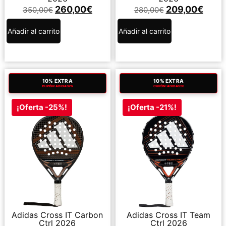
260,00
€
209,00
€
350,00
€
280,00
€
Añadir al carrito
Añadir al carrito
10% EXTRA
10% EXTRA
CUPÓN: ADIDAS26
CUPÓN: ADIDAS26
¡Oferta -25%!
¡Oferta -21%!
Adidas Cross IT Carbon
Adidas Cross IT Team
Ctrl 2026
Ctrl 2026