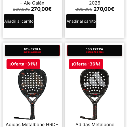
– Ale Galán
2026
270,00
€
270,00
€
390,00
€
390,00
€
Añadir al carrito
Añadir al carrito
10% EXTRA
10% EXTRA
CUPÓN: ADIDAS26
CUPÓN: ADIDAS26
¡Oferta -31%!
¡Oferta -36%!
Adidas Metalbone HRD+
Adidas Metalbone