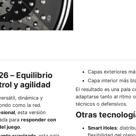
Capas exteriores má
6 – Equilibrio
Capa interior más bl
rol y agilidad
El resultado es una pala 
adaptarse tanto al ritmo 
ersátil, dinámica y
técnicos o defensivos.
ondo como la red.
sional
, esta versión
Otras tecnolog
lada para
responder con
del juego
.
Smart Holes
: distri
flexibilidad del plan
ante suavizada
, esta pala