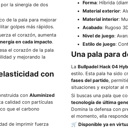
Forma
: Híbrida (di
 por la sinergia de dos
Material exterior
: A
Material interior
: Mu
rco de la pala para mejorar
cilitar golpes más rápidos.
Acabado
: Rugoso 3D
fuerza el corazón, aumenta
Nivel de juego
: Avan
energía en cada impacto
.
Estilo de juego
: Con
iesa el corazón de la pala
Una pala para d
ilidad y mejorando la
La
Bullpadel Hack 04 Hyb
lasticidad con
estilo. Esta pala ha sido 
fases del partido
, permit
situaciones y explotar al 
onstruida con
Aluminized
Si buscas una pala que 
a calidad con partículas
tecnología de última gen
ico que el carbono
Domina la defensa con pre
el momento, ella responde
idad de imprimir fuerza
🛒
Disponible ya en virtu