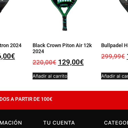
tron 2024
Black Crown Piton Air 12k
Bullpadel H
2024
6,00
€
299,99
€
129,00
€
220,00
€
Añadir al carrito
Añadir al car
DOS A PARTIR DE 100€
RMACIÓN
TU CUENTA
CATEGO