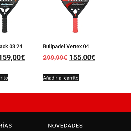
ack 03 24
Bullpadel Vertex 04
159,00
€
155,00
€
299,99
€
rito
Añadir al carrito
RÍAS
NOVEDADES