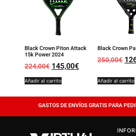
Black Crown Piton Attack
Black Crown Pa
15k Power 2024
12
250,00
€
145,00
€
224,00
€
Añadir al carrito
Añadir al carrito
GASTOS DE ENVÍOS GRATIS PARA PEDI
INFO