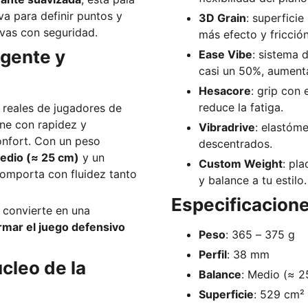
a para definir puntos y
3D Grain
: superfici
ivas con seguridad.
más efecto y fricción
igente y
Ease Vibe
: sistema 
casi un 50%, aument
Hesacore
: grip con 
reduce la fatiga.
 reales de jugadores de
ne con rapidez y
Vibradrive
: elastóm
confort. Con un peso
descentrados.
edio (≈ 25 cm)
y un
Custom Weight
: pl
comporta con fluidez tanto
y balance a tu estilo.
Especificacion
a convierte en una
rmar el juego defensivo
Peso
: 365 – 375 g
Perfil
: 38 mm
úcleo de la
Balance
: Medio (≈ 2
Superficie
: 529 cm²