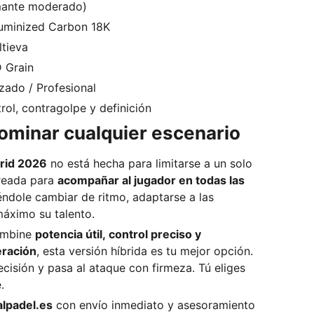
amante moderado)
luminized Carbon 18K
ltieva
 Grain
zado / Profesional
trol, contragolpe y definición
ominar cualquier escenario
rid 2026
no está hecha para limitarse a un solo
creada para
acompañar al jugador en todas las
iéndole cambiar de ritmo, adaptarse a las
máximo su talento.
combine
potencia útil, control preciso y
eración
, esta versión híbrida es tu mejor opción.
cisión y pasa al ataque con firmeza. Tú eliges
.
alpadel.es
con envío inmediato y asesoramiento