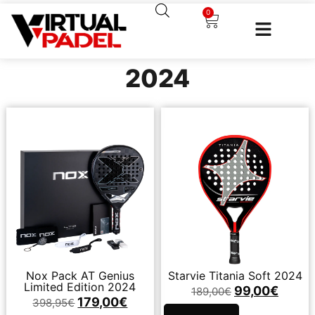
0
2024
Nox Pack AT Genius
Starvie Titania Soft 2024
Limited Edition 2024
99,00
€
189,00
€
179,00
€
398,95
€