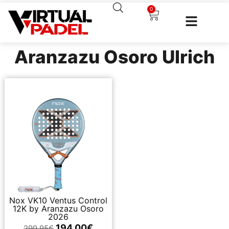
0
Aranzazu Osoro Ulrich
Nox VK10 Ventus Control
12K by Aranzazu Osoro
2026
194,00
€
299,95
€