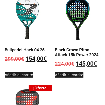
Bullpadel Hack 04 25
Black Crown Piton
Attack 15k Power 2024
154,00
€
299,00
€
145,00
€
224,00
€
Añadir al carrito
Añadir al carrito
¡Oferta!