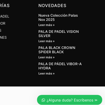
RÍAS
NOVEDADES
Nueva Colección Palas
PADEL
Nox 2025
IOR
Leer más »
S
PALA DE PADEL VISION
SILVER
ONES
Leer más »
PALA BLACK CROWN
SPIDER BLACK
Leer más »
PALA DE PÁDEL VIBOR-A
HYDRA
Leer más »
¿Alguna duda? Escríbenos ⪼