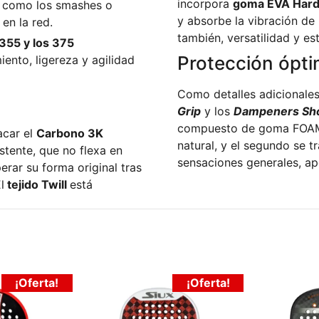
incorpora
goma EVA Har
s como los smashes o
y absorbe la vibración de
en la red.
también, versatilidad y est
355 y los 375
Protección ópti
ento, ligereza y agilidad
Como detalles adicionale
Grip
y los
Dampeners Sh
compuesto de goma FOAM,
acar el
Carbono 3K
natural, y el segundo se t
stente, que no flexa en
sensaciones generales, ap
rar su forma original tras
l
tejido Twill
está
¡Oferta!
¡Oferta!