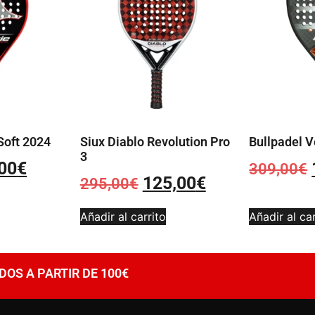
 Soft 2024
Siux Diablo Revolution Pro
Bullpadel V
3
00
€
309,00
€
125,00
€
295,00
€
Añadir al carrito
Añadir al car
DOS A PARTIR DE 100€