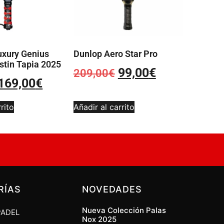
uxury Genius
Dunlop Aero Star Pro
stin Tapia 2025
99,00
€
209,00
€
169,00
€
rito
Añadir al carrito
RÍAS
NOVEDADES
Nueva Colección Palas
PADEL
Nox 2025