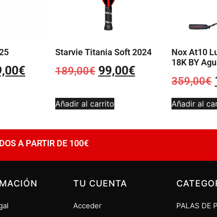
025
Starvie Titania Soft 2024
Nox At10 L
18K BY Agu
9,00
€
99,00
€
189,00
€
359,00
€
Añadir al carrito
Añadir al car
DOS A PARTIR DE 100€
RMACIÓN
TU CUENTA
CATEGO
gal
Acceder
PALAS DE 