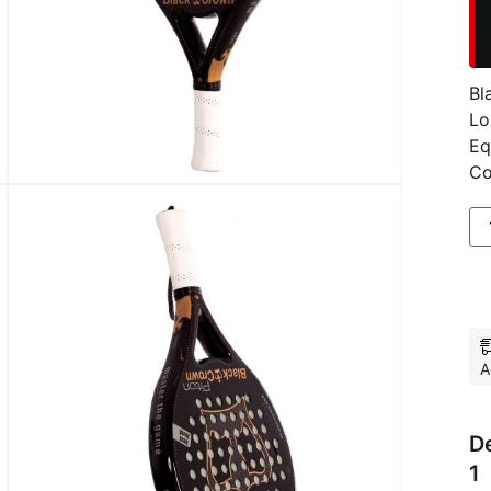
Bl
Lo
E
Co
A
De
1