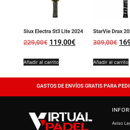
Siux Electra St3 Lite 2024
StarVie Drax 2
119,00
€
16
229,00
€
309,00
€
Añadir al carrito
Añadir al carrito
GASTOS DE ENVÍOS GRATIS PARA PEDI
INFO
Aviso Le