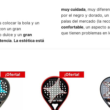
muy cuidada
, muy difere
por el negro y dorado, un 
palas del mercado (la rec
 colocar la bola y un
confortable
, un aspecto 
con un gran
que tienen problemas en 
o dulce y un
gran
tencia
.
La estética está
¡Oferta!
¡Oferta!