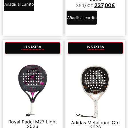
Añadir al carrito
237,00
€
350,00
€
Añadir al carrito
15% EXTRA
10% EXTRA
CUPÓN: ROYALPADEL26
CUPÓN: ADIDAS26
Royal Padel M27 Light
Adidas Metalbone Ctrl
2026
2026