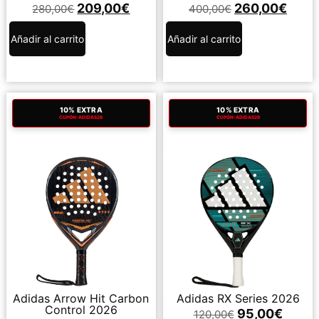
209,00
€
260,00
€
280,00
€
400,00
€
Añadir al carrito
Añadir al carrito
10% EXTRA
10% EXTRA
CUPÓN: ADIDAS26
CUPÓN: ADIDAS26
Adidas Arrow Hit Carbon
Adidas RX Series 2026
Control 2026
95,00
€
120,00
€