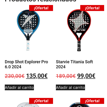
¡Oferta!
¡Oferta!
Drop Shot Explorer Pro
Starvie Titania Soft
6.0 2024
2024
135,00
€
99,00
€
230,00
€
189,00
€
Añadir al carrito
Añadir al carrito
¡Oferta!
¡Oferta!