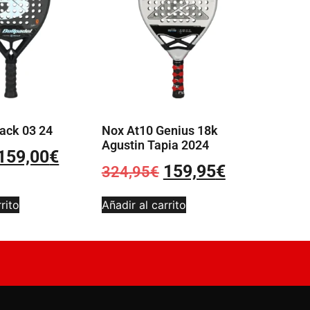
ack 03 24
Nox At10 Genius 18k
Agustin Tapia 2024
159,00
€
159,95
€
324,95
€
rito
Añadir al carrito