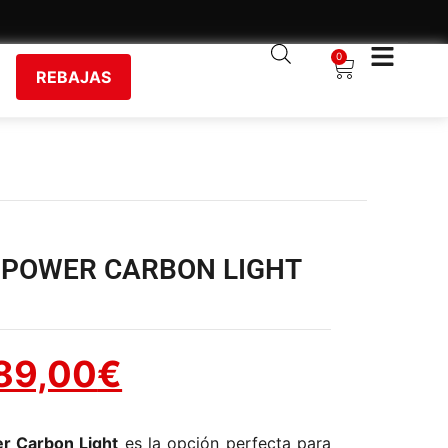
0
REBAJAS
IPOWER CARBON LIGHT
89,00
€
r Carbon Light
es la opción perfecta para