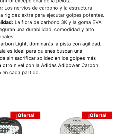
ntrol excepcional de la pelota.
a:
Los nervios de carbono y la estructura
a rigidez extra para ejecutar golpes potentes.
lidad:
La fibra de carbono 3K y la goma EVA
eguran una durabilidad, comodidad y alto
onales.
rbon Light, dominarás la pista con agilidad,
ala es ideal para quienes buscan una
ida sin sacrificar solidez en los golpes más
 a otro nivel con la Adidas Adipower Carbon
a en cada partido.
¡Oferta!
¡Oferta!