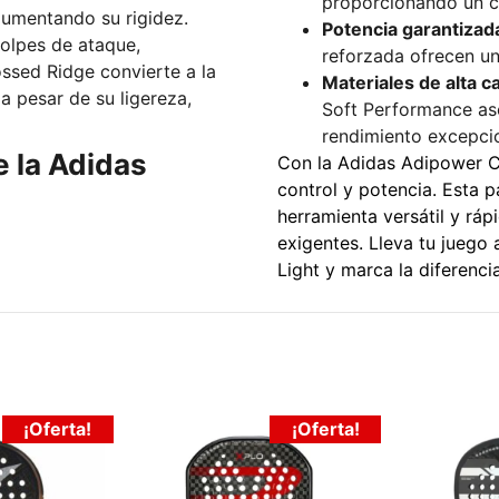
proporcionando un co
aumentando su rigidez.
Potencia garantizad
golpes de ataque,
reforzada ofrecen un
ssed Ridge convierte a la
Materiales de alta ca
 pesar de su ligereza,
Soft Performance as
rendimiento excepci
e la Adidas
Con la Adidas Adipower Ca
control y potencia. Esta p
herramienta versátil y ráp
exigentes. Lleva tu juego
Light y marca la diferenci
¡Oferta!
¡Oferta!