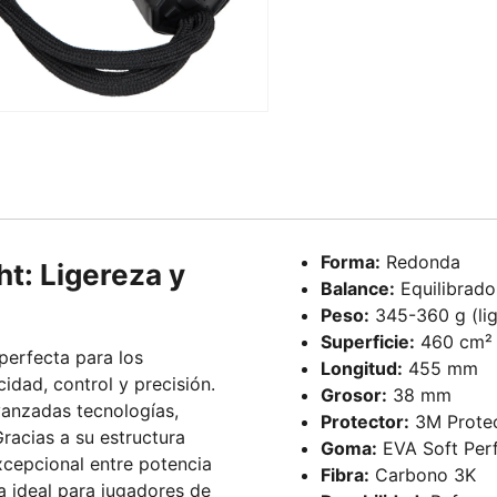
Forma:
Redonda
t: Ligereza y
Balance:
Equilibrado
Peso:
345-360 g (lig
Superficie:
460 cm²
perfecta para los
Longitud:
455 mm
idad, control y precisión.
Grosor:
38 mm
vanzadas tecnologías,
Protector:
3M Protec
Gracias a su estructura
Goma:
EVA Soft Per
xcepcional entre potencia
Fibra:
Carbono 3K
a ideal para jugadores de