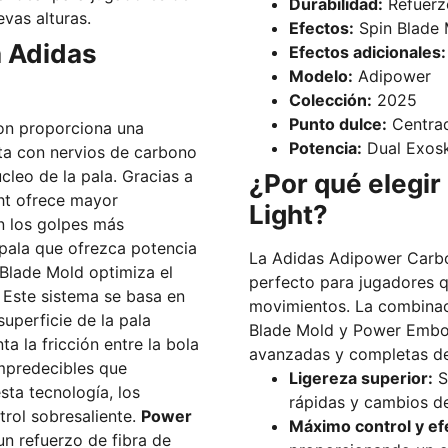
Durabilidad:
Refuerzo
evas alturas.
Efectos:
Spin Blade 
a Adidas
Efectos adicionales:
Modelo:
Adipower
Colección:
2025
Punto dulce:
Centra
on proporciona una
Potencia:
Dual Exosk
nta con nervios de carbono
cleo de la pala. Gracias a
¿Por qué elegi
ht ofrece mayor
Light?
n los golpes más
 pala que ofrezca potencia
La Adidas Adipower Carbon
Blade Mold optimiza el
perfecto para jugadores qu
. Este sistema se basa en
movimientos. La combinaci
superficie de la pala
Blade Mold y Power Embos
a la fricción entre la bola
avanzadas y completas d
 impredecibles que
Ligereza superior:
S
sta tecnología, los
rápidas y cambios de
rol sobresaliente.
Power
Máximo control y ef
n refuerzo de fibra de