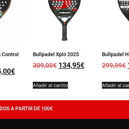
 Control
Bullpadel Xplo 2025
Bullpadel H
134,95
€
309,00
€
299,99
€
5,00
€
Añadir al carrito
Añadir al car
DOS A PARTIR DE 100€