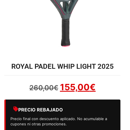
ROYAL PADEL WHIP LIGHT 2025
155,00
€
260,00
€
PRECIO REBAJADO
Precio final con descuento aplicado. No acumulable a
cupones ni otras promociones.