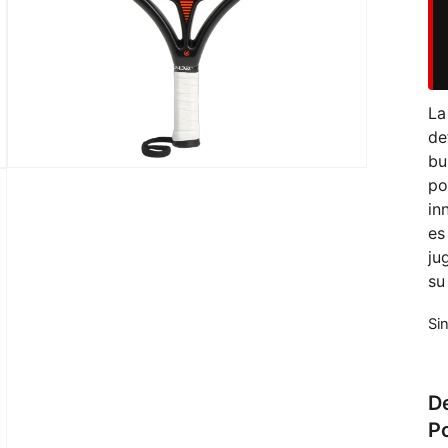
L
de
bu
p
in
es
ju
su
Si
De
P