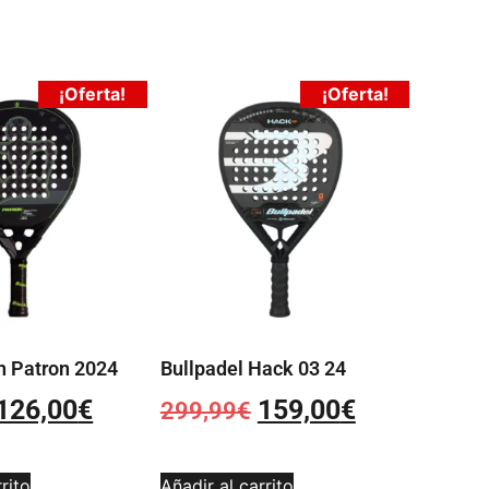
¡Oferta!
¡Oferta!
n Patron 2024
Bullpadel Hack 03 24
126,00
€
159,00
€
299,99
€
rito
Añadir al carrito