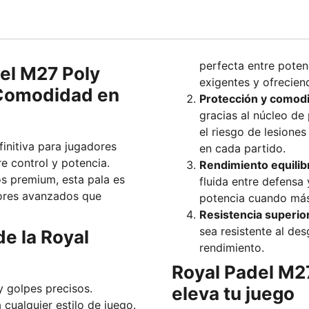
perfecta entre poten
el M27 Poly
exigentes y ofrecien
 Comodidad en
Protección y comod
gracias al núcleo de 
el riesgo de lesione
finitiva para jugadores
en cada partido.
e control y potencia.
Rendimiento equili
s premium, esta pala es
fluida entre defensa
dores avanzados que
potencia cuando más 
Resistencia superio
sea resistente al des
e la Royal
rendimiento.
Royal Padel M27
y golpes precisos.
eleva tu juego
cualquier estilo de juego.