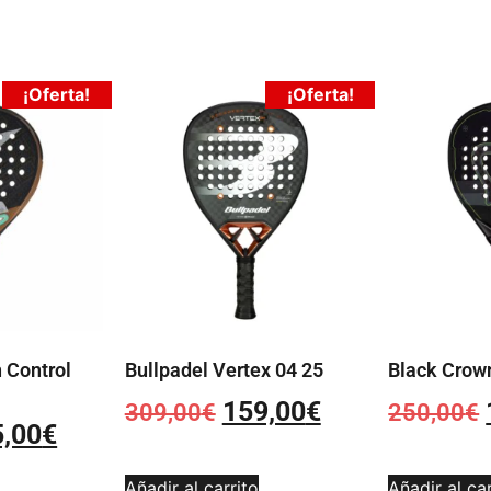
¡Oferta!
¡Oferta!
 Control
Bullpadel Vertex 04 25
Black Crow
159,00
€
309,00
€
250,00
€
5,00
€
Añadir al carrito
Añadir al car