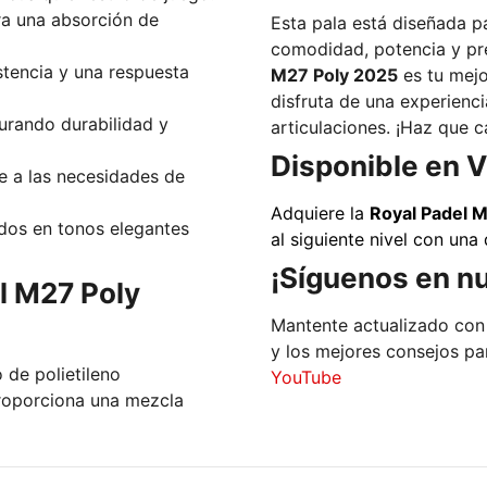
ra una absorción de
Esta pala está diseñada p
comodidad, potencia y pre
tencia y una respuesta
M27 Poly 2025
es tu mejor aliada
disfruta de una experienc
rando durabilidad y
articulaciones. ¡Haz que 
Disponible en V
 a las necesidades de
Adquiere la
Royal Padel 
dos en tonos elegantes
al siguiente nivel con una
¡Síguenos en nu
el M27 Poly
Mantente actualizado con
 de polietileno
YouTube
roporciona una mezcla