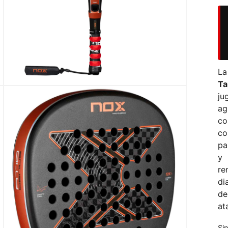
L
Ta
j
ag
co
co
pa
y 
re
di
de
at