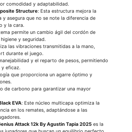
r comodidad y adaptabilidad.
osite Structure
: Esta estructura mejora la
a y asegura que no se note la diferencia de
 y la cara.
stema permite un cambio ágil del cordón de
 higiene y seguridad.
iza las vibraciones transmitidas a la mano,
t durante el juego.
 manejabilidad y el reparto de pesos, permitiendo
 y eficaz.
logía que proporciona un agarre óptimo y
iones.
co de carbono para garantizar una mayor
.
Black EVA
: Este núcleo multicapa optimiza la
encia en los remates, adaptándose a las
ugadores.
enius Attack 12k By Agustin Tapia 2025
es la
los jugadores que buscan un equilibrio perfecto