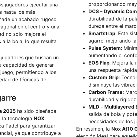
proporcionando mayo
os jugadores ejecutar una
DCS – Dynamic Comp
s hasta los más
durabilidad de la pal
ade un acabado rugoso
dureza entre el marco
xagonal en el centro y una
Smartstrap
: Este si
ad no solo mejora el
agarre, mejorando la
a la bola, lo que resulta
Pulse System
: Minim
aumentando el confor
s jugadores que buscan un
EOS Flap
: Mejora la
La capacidad de generar
una respuesta rápida
juego, permitiendo a los
Custom Grip
: Tecno
edad de técnicas de
disminuye las vibrac
Carbon Frame
: Mar
arre
durabilidad y rigidez
MLD – Multilayered 
ia 2025
ha sido diseñada
salida de bola y pot
a la tecnología
NOX
necesidades de los j
ea Padel para garantizar
En resumen, la
Nox At10 G
encial, ya que contribuye a
elección ideal para aquel