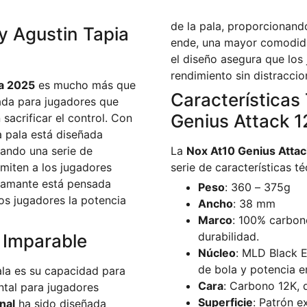
de la pala, proporcionand
y Agustin Tapia
ende, una mayor comodidad
el diseño asegura que los
rendimiento sin distraccio
ia 2025
es mucho más que
Características
ñada para jugadores que
Genius Attack 1
sacrificar el control. Con
a pala está diseñada
ando una serie de
La
Nox At10 Genius Attac
miten a los jugadores
serie de características t
diamante está pensada
Peso
: 360 – 375g
os jugadores la potencia
Ancho
: 38 mm
Marco
: 100% carbon
durabilidad.
d Imparable
Núcleo
: MLD Black E
de bola y potencia e
la es su capacidad para
Cara
: Carbono 12K, 
ntal para jugadores
Superficie
: Patrón e
nal
ha sido diseñada