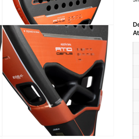
Si
De
A