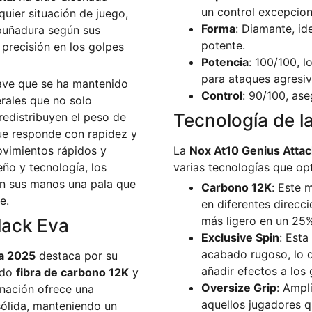
un control excepcion
uier situación de juego,
Forma
: Diamante, id
puñadura según sus
potente.
 precisión en los golpes
Potencia
: 100/100, l
para ataques agresiv
lave que se ha mantenido
Control
: 90/100, as
erales que no solo
Tecnología de l
redistribuyen el peso de
que responde con rapidez y
ovimientos rápidos y
La
Nox At10 Genius Attac
eño y tecnología, los
varias tecnologías que op
en sus manos una pala que
Carbono 12K
: Este 
e.
en diferentes direcc
más ligero en un 25%
lack Eva
Exclusive Spin
: Esta
acabado rugoso, lo q
ia 2025
destaca por su
añadir efectos a los 
ndo
fibra de carbono 12K
y
Oversize Grip
: Ampl
nación ofrece una
aquellos jugadores q
ólida, manteniendo un