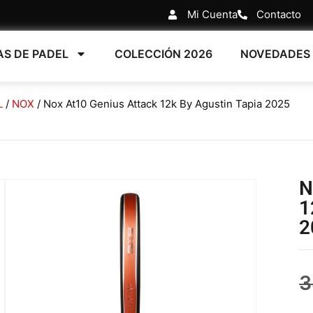
Mi Cuenta
Contacto
AS DE PADEL
COLECCIÓN 2026
NOVEDADES
L
/
NOX
/ Nox At10 Genius Attack 12k By Agustin Tapia 2025
N
1
2
3