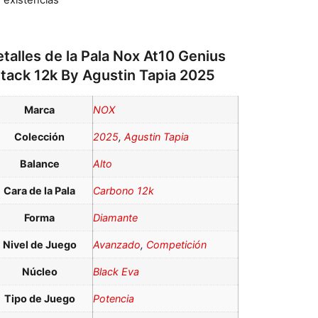
n existencias
talles de la Pala Nox At10 Genius
ttack 12k By Agustin Tapia 2025
Marca
NOX
Colección
2025
,
Agustin Tapia
Balance
Alto
Cara de la Pala
Carbono 12k
Forma
Diamante
Nivel de Juego
Avanzado
,
Competición
Núcleo
Black Eva
Tipo de Juego
Potencia