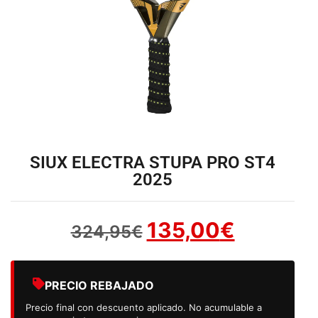
SIUX ELECTRA STUPA PRO ST4
2025
135,00
€
324,95
€
PRECIO REBAJADO
Precio final con descuento aplicado. No acumulable a