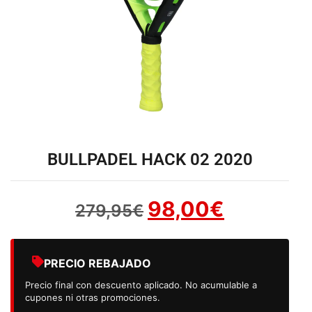
BULLPADEL HACK 02 2020
98,00
€
279,95
€
PRECIO REBAJADO
Precio final con descuento aplicado. No acumulable a
cupones ni otras promociones.