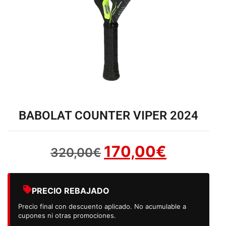
BABOLAT COUNTER VIPER 2024
170,00
€
320,00
€
PRECIO REBAJADO
Precio final con descuento aplicado. No acumulable a
cupones ni otras promociones.