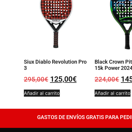
Siux Diablo Revolution Pro
Black Crown Pi
3
15k Power 202
125,00
€
14
295,00
€
224,00
€
Añadir al carrito
Añadir al carrito
GASTOS DE ENVÍOS GRATIS PARA PEDI