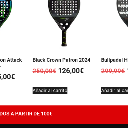
ton Attack
Black Crown Patron 2024
Bullpadel H
4
126,00
€
250,00
€
299,99
€
5,00
€
Añadir al carrito
Añadir al car
DOS A PARTIR DE 100€