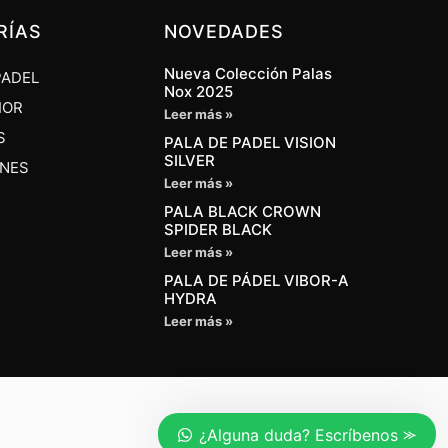
RÍAS
NOVEDADES
Nueva Colección Palas
PADEL
Nox 2025
IOR
Leer más »
S
PALA DE PADEL VISION
SILVER
ONES
Leer más »
PALA BLACK CROWN
SPIDER BLACK
Leer más »
PALA DE PÁDEL VIBOR-A
HYDRA
Leer más »
¿Alguna duda? Escríbenos ⪼