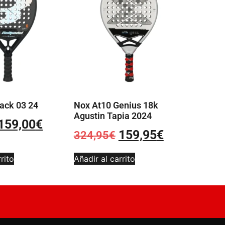
ack 03 24
Nox At10 Genius 18k
Agustin Tapia 2024
159,00
€
159,95
€
324,95
€
rito
Añadir al carrito