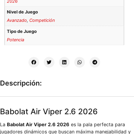
2026
Nivel de Juego
Avanzado
,
Competición
Tipo de Juego
Potencia
Descripción:
Babolat Air Viper 2.6 2026
La
Babolat Air Viper 2.6 2026
es la pala perfecta para
jugadores dinámicos que buscan máxima manejabilidad y