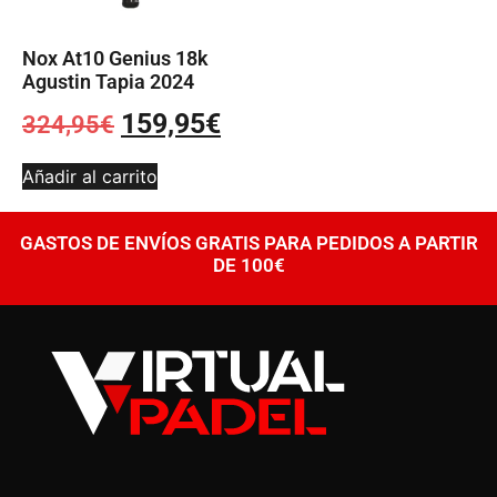
Nox At10 Genius 18k
Agustin Tapia 2024
159,95
€
324,95
€
Añadir al carrito
GASTOS DE ENVÍOS GRATIS PARA PEDIDOS A PARTIR
DE 100€