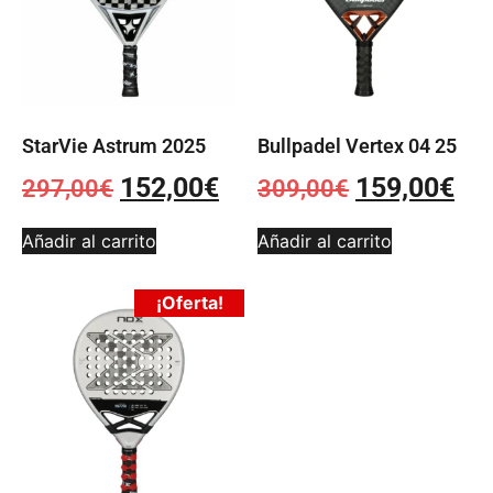
StarVie Astrum 2025
Bullpadel Vertex 04 25
152,00
€
159,00
€
297,00
€
309,00
€
Añadir al carrito
Añadir al carrito
¡Oferta!