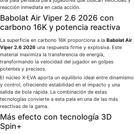
reacción inmediata en cada acción.
Babolat Air Viper 2.6 2026 con
carbono 16K y potencia reactiva
La superficie en carbono 16K proporciona a la
Babolat Air
Viper 2.6 2026
una respuesta firme y explosiva. Este
material maximiza la transferencia de energía,
transformando la velocidad del jugador en golpes
potentes y precisos.
El núcleo X-EVA aporta un equilibrio ideal entre dinamismo
y control, ofreciendo estabilidad en el impacto y una
salida de bola rápida. La combinación de estas
tecnologías convierte a esta pala en una de las más
reactivas de la gama.
Más efecto con tecnología 3D
Spin+