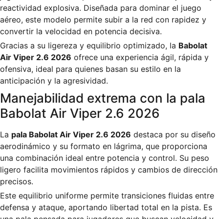
reactividad explosiva. Diseñada para dominar el juego
aéreo, este modelo permite subir a la red con rapidez y
convertir la velocidad en potencia decisiva.
Gracias a su ligereza y equilibrio optimizado, la
Babolat
Air Viper 2.6 2026
ofrece una experiencia ágil, rápida y
ofensiva, ideal para quienes basan su estilo en la
anticipación y la agresividad.
Manejabilidad extrema con la pala
Babolat Air Viper 2.6 2026
La
pala Babolat Air Viper 2.6 2026
destaca por su diseño
aerodinámico y su formato en lágrima, que proporciona
una combinación ideal entre potencia y control. Su peso
ligero facilita movimientos rápidos y cambios de dirección
precisos.
Este equilibrio uniforme permite transiciones fluidas entre
defensa y ataque, aportando libertad total en la pista. Es
una pala pensada para jugadores que buscan velocidad y