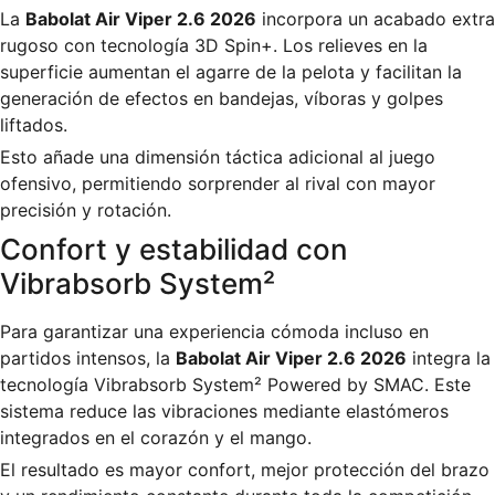
La
Babolat Air Viper 2.6 2026
incorpora un acabado extra
rugoso con tecnología 3D Spin+. Los relieves en la
superficie aumentan el agarre de la pelota y facilitan la
generación de efectos en bandejas, víboras y golpes
liftados.
Esto añade una dimensión táctica adicional al juego
ofensivo, permitiendo sorprender al rival con mayor
precisión y rotación.
Confort y estabilidad con
Vibrabsorb System²
Para garantizar una experiencia cómoda incluso en
partidos intensos, la
Babolat Air Viper 2.6 2026
integra la
tecnología Vibrabsorb System² Powered by SMAC. Este
sistema reduce las vibraciones mediante elastómeros
integrados en el corazón y el mango.
El resultado es mayor confort, mejor protección del brazo