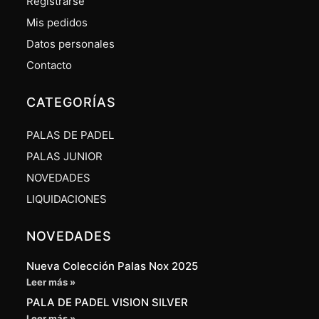
Registrarse
Mis pedidos
Datos personales
Contacto
CATEGORÍAS
PALAS DE PADEL
PALAS JUNIOR
NOVEDADES
LIQUIDACIONES
NOVEDADES
Nueva Colección Palas Nox 2025
Leer más »
PALA DE PADEL VISION SILVER
Leer más »