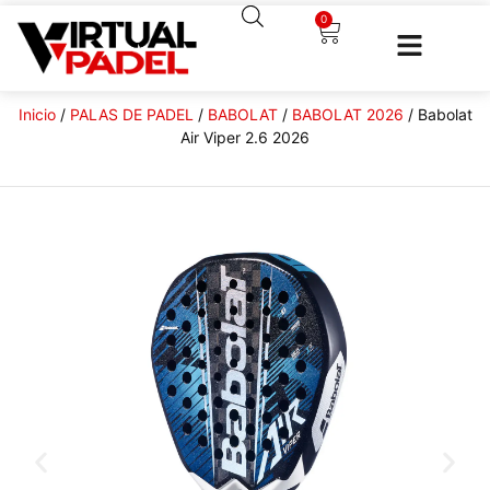
0
Inicio
/
PALAS DE PADEL
/
BABOLAT
/
BABOLAT 2026
/ Babolat
Air Viper 2.6 2026