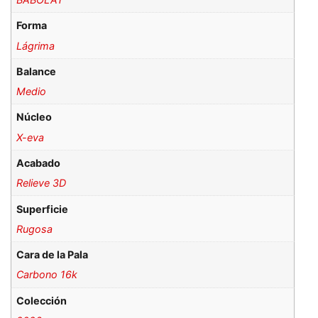
Forma
Lágrima
Balance
Medio
Núcleo
X-eva
Acabado
Relieve 3D
Superficie
Rugosa
Cara de la Pala
Carbono 16k
Colección